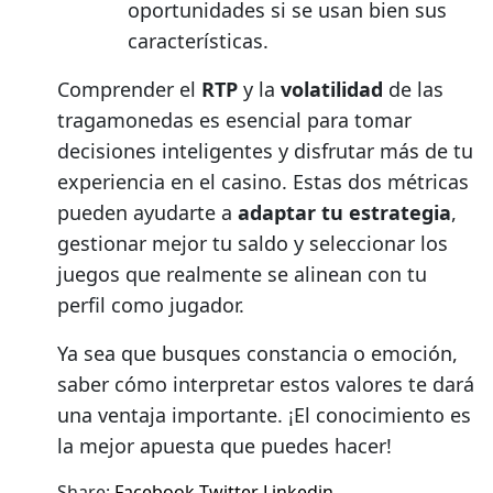
oportunidades si se usan bien sus
características.
Comprender el
RTP
y la
volatilidad
de las
tragamonedas es esencial para tomar
decisiones inteligentes y disfrutar más de tu
experiencia en el casino. Estas dos métricas
pueden ayudarte a
adaptar tu estrategia
,
gestionar mejor tu saldo y seleccionar los
juegos que realmente se alinean con tu
perfil como jugador.
Ya sea que busques constancia o emoción,
saber cómo interpretar estos valores te dará
una ventaja importante. ¡El conocimiento es
la mejor apuesta que puedes hacer!
Share:
Facebook
Twitter
Linkedin