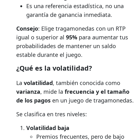
Es una referencia estadística, no una
garantía de ganancia inmediata.
Consejo
: Elige tragamonedas con un RTP
igual o superior al
95%
para aumentar tus
probabilidades de mantener un saldo
estable durante el juego.
¿Qué es la volatilidad?
La
volatilidad
, también conocida como
varianza
, mide la
frecuencia y el tamaño
de los pagos
en un juego de tragamonedas.
Se clasifica en tres niveles:
Volatilidad baja
Premios frecuentes, pero de bajo