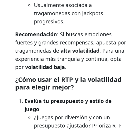
Usualmente asociada a
tragamonedas con jackpots
progresivos.
Recomendación
: Si buscas emociones
fuertes y grandes recompensas, apuesta por
tragamonedas de
alta volatilidad
. Para una
experiencia más tranquila y continua, opta
por
volatilidad baja
.
¿Cómo usar el RTP y la volatilidad
para elegir mejor?
Evalúa tu presupuesto y estilo de
juego
¿Juegas por diversión y con un
presupuesto ajustado? Prioriza RTP