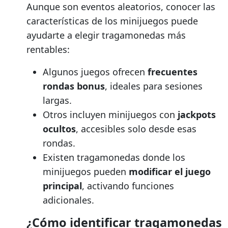
Aunque son eventos aleatorios, conocer las
características de los minijuegos puede
ayudarte a elegir tragamonedas más
rentables:
Algunos juegos ofrecen
frecuentes
rondas bonus
, ideales para sesiones
largas.
Otros incluyen minijuegos con
jackpots
ocultos
, accesibles solo desde esas
rondas.
Existen tragamonedas donde los
minijuegos pueden
modificar el juego
principal
, activando funciones
adicionales.
¿Cómo identificar tragamonedas