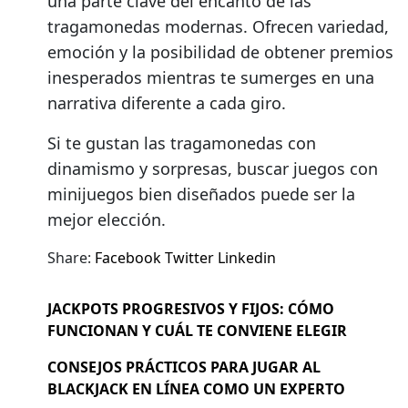
una parte clave del encanto de las
tragamonedas modernas. Ofrecen variedad,
emoción y la posibilidad de obtener premios
inesperados mientras te sumerges en una
narrativa diferente a cada giro.
Si te gustan las tragamonedas con
dinamismo y sorpresas, buscar juegos con
minijuegos bien diseñados puede ser la
mejor elección.
Share:
Facebook
Twitter
Linkedin
JACKPOTS PROGRESIVOS Y FIJOS: CÓMO
FUNCIONAN Y CUÁL TE CONVIENE ELEGIR
CONSEJOS PRÁCTICOS PARA JUGAR AL
BLACKJACK EN LÍNEA COMO UN EXPERTO