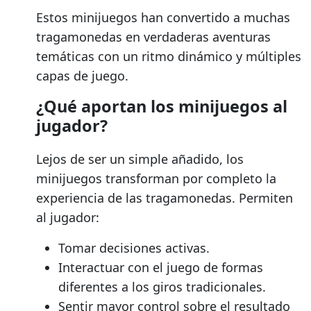
Estos minijuegos han convertido a muchas
tragamonedas en verdaderas aventuras
temáticas con un ritmo dinámico y múltiples
capas de juego.
¿Qué aportan los minijuegos al
jugador?
Lejos de ser un simple añadido, los
minijuegos transforman por completo la
experiencia de las tragamonedas. Permiten
al jugador:
Tomar decisiones activas.
Interactuar con el juego de formas
diferentes a los giros tradicionales.
Sentir mayor control sobre el resultado