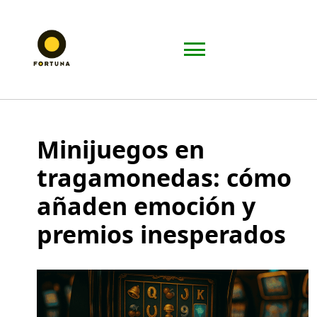
Skip
to
content
Minijuegos en
tragamonedas: cómo
añaden emoción y
premios inesperados